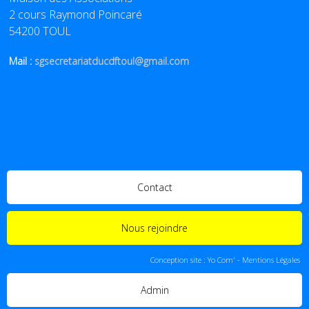
2 cours Raymond Poincaré
54200 TOUL
Mail :
sgsecretariatducdftoul@gmail.com
Contact
Nous rejoindre
Conception site :
Yo Com'
-
Mentions Légales
Admin